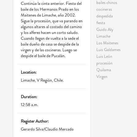
bailes chinos
Continúa la cinta anterior. Fiesta del
cocineras
baile de los Hermanos Prado en los
Maitenes de Limache, año 2002.
despedida
Sigue la procesión, que va parando en
fiesta
algunos altares al costado del camino
Guido Aly
y los alferez hacen un corto saludo.
Limache
Cuando llegan de vuelta a la sede el
Los Maitenes
baile dueño de casa se despide de la
Luis Galdames
virgen y de las cocineras. Luego se
despide el baile de Pucalán.
Luis León
procesión
Quilama
Location:
Virgen
Limache, V Región, Chile.
Duration:
12:58 a.m.
Register Author:
Gerardo Silva/Claudio Mercado