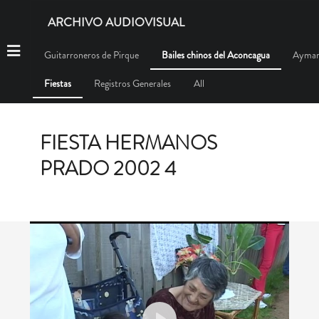
ARCHIVO AUDIOVISUAL
Guitarroneros de Pirque
Bailes chinos del Aconcagua
Aymar
Fiestas
Registros Generales
All
FIESTA HERMANOS
PRADO 2002 4