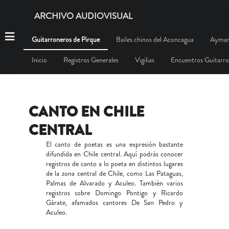
ARCHIVO AUDIOVISUAL
Guitarroneros de Pirque
Bailes chinos del Aconcagua
Aymar
Inicio
Registros Generales
Vigilias
Encuentros Guitarr
CANTO EN CHILE
CENTRAL
El canto de poetas es una expresión bastante
difundida en Chile central. Aquí podrás conocer
registros de canto a lo poeta en distintos lugares
de la zona central de Chile, como Las Pataguas,
Palmas de Alvarado y Aculeo. También varios
registros sobre Domingo Pontigo y Ricardo
Gárate, afamados cantores De San Pedro y
Aculeo.