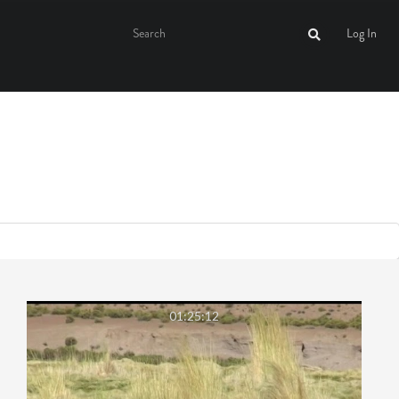
Log In
01:25:12