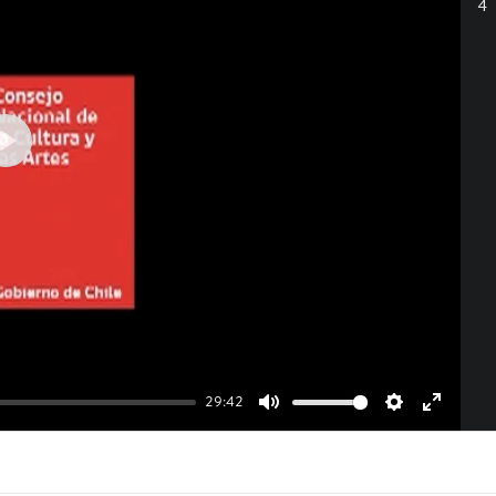
4
Play
29:42
Mute
Settings
Enter
fullscreen