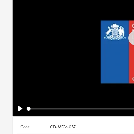
Play
Code:
CD-MDV-057