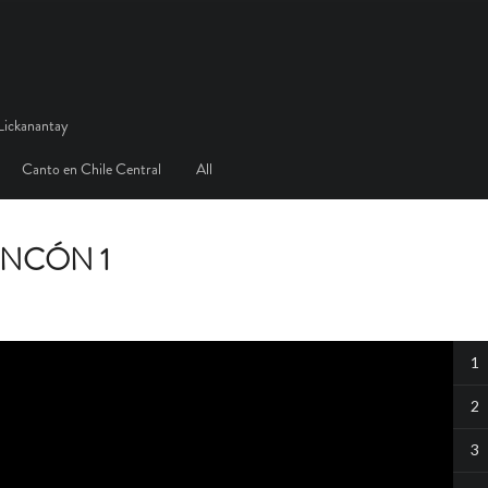
Lickanantay
Canto en Chile Central
All
INCÓN 1
1
2
3