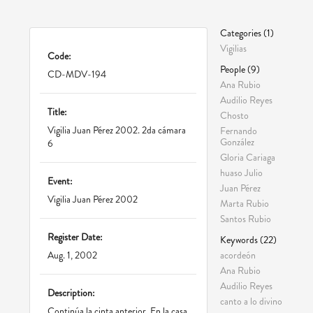
Categories (1)
Vigilias
Code:
People (9)
CD-MDV-194
Ana Rubio
Audilio Reyes
Title:
Chosto
Vigilia Juan Pérez 2002. 2da cámara
Fernando
González
6
Gloria Cariaga
huaso Julio
Event:
Juan Pérez
Vigilia Juan Pérez 2002
Marta Rubio
Santos Rubio
Register Date:
Keywords (22)
acordeón
Aug. 1, 2002
Ana Rubio
Audilio Reyes
Description:
canto a lo divino
Continúa la cinta anterior. En la casa