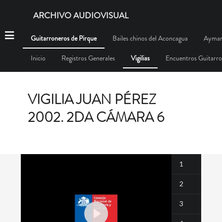
ARCHIVO AUDIOVISUAL
Guitarroneros de Pirque
Bailes chinos del Aconcagua
Aymar
Inicio
Registros Generales
Vigilias
Encuentros Guitarr
VIGILIA JUAN PÉREZ
2002. 2DA CÁMARA 6
1
2
3