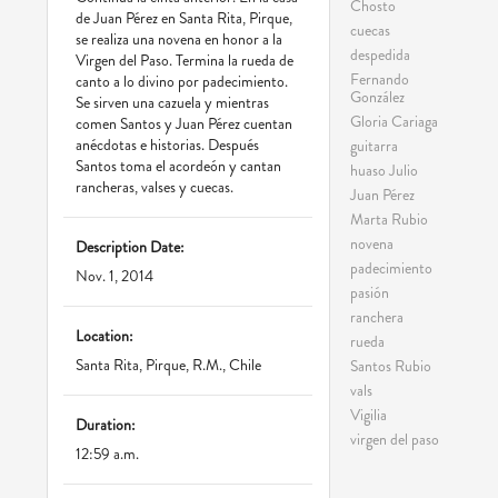
Chosto
de Juan Pérez en Santa Rita, Pirque,
cuecas
se realiza una novena en honor a la
despedida
Virgen del Paso. Termina la rueda de
Fernando
canto a lo divino por padecimiento.
González
Se sirven una cazuela y mientras
Gloria Cariaga
comen Santos y Juan Pérez cuentan
anécdotas e historias. Después
guitarra
Santos toma el acordeón y cantan
huaso Julio
rancheras, valses y cuecas.
Juan Pérez
Marta Rubio
novena
Description Date:
padecimiento
Nov. 1, 2014
pasión
ranchera
Location:
rueda
Santa Rita, Pirque, R.M., Chile
Santos Rubio
vals
Vigilia
Duration:
virgen del paso
12:59 a.m.