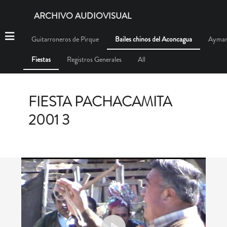
ARCHIVO AUDIOVISUAL
Guitarroneros de Pirque
Bailes chinos del Aconcagua
Aymar
Fiestas
Registros Generales
All
FIESTA PACHACAMITA
2001 3