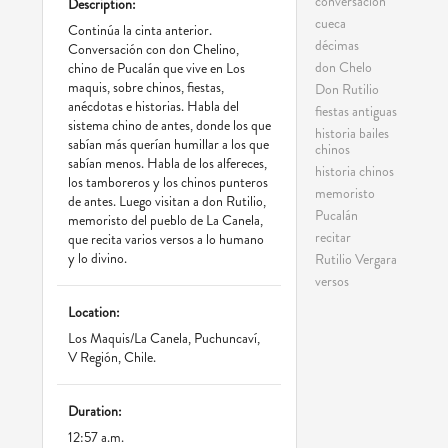
conversación
Description:
cueca
Continúa la cinta anterior.
décimas
Conversación con don Chelino,
don Chelo
chino de Pucalán que vive en Los
maquis, sobre chinos, fiestas,
Don Rutilio
anécdotas e historias. Habla del
fiestas antiguas
sistema chino de antes, donde los que
historia bailes
sabían más querían humillar a los que
chinos
sabían menos. Habla de los alfereces,
historia chinos
los tamboreros y los chinos punteros
memoristo
de antes. Luego visitan a don Rutilio,
Pucalán
memoristo del pueblo de La Canela,
recitar
que recita varios versos a lo humano
y lo divino.
Rutilio Vergara
versos
Location:
Los Maquis/La Canela, Puchuncaví,
V Región, Chile.
Duration:
12:57 a.m.