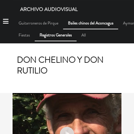
ARCHIVO AUDIOVISUAL
Guitarroneros de Pirque
Bailes chinos del Aconcagua
Aymar
Fiestas
Registros Generales
All
DON CHELINO Y DON
RUTILIO