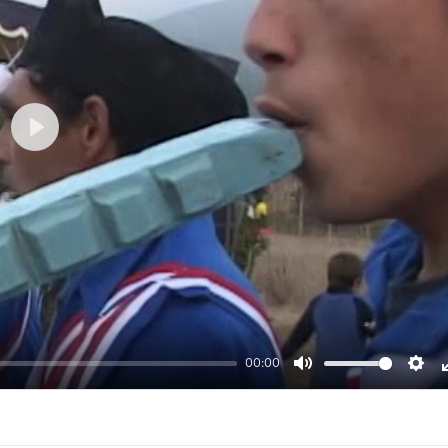
Play
00:00
Mute
Setti