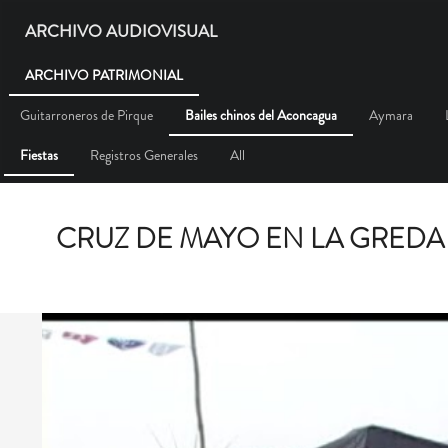
ARCHIVO AUDIOVISUAL
ARCHIVO PATRIMONIAL
Guitarroneros de Pirque
Bailes chinos del Aconcagua
Aymara
Fiestas
Registros Generales
All
CRUZ DE MAYO EN LA GREDA