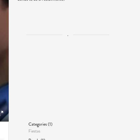
.
ngs
Enter
Categories (1)
fullscreen
Fiestas