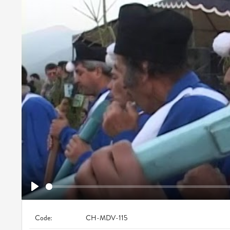
Play
Code:
CH-MDV-115