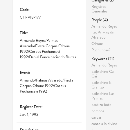
Registros
Code:
Generales
CH-VI8-177
People (4)
Armando Reyes
Las Palmas de
Title:
Alvarado
Armando Reyes/Palmas
Olmue
Alvarado/Fiesta Corpus Olmue
Puchuncaví
1992/Corpus Puchuncaví
1992/Daniel Ponce haciendo flautas
Keywords (21)
Armando Reyes
baile chino Cai
Event:
Cai
Armando/Palmas Alvarado/Fiesta
baile chino El
Corpus Olmue 1992/Corpus
Granizo
Puchuncaví 1992
baile chino Las
Palmas
bautizo bote
Register Date:
bombos
Jan. 1, 1992
cai cai
canto a lo divino
danzantes