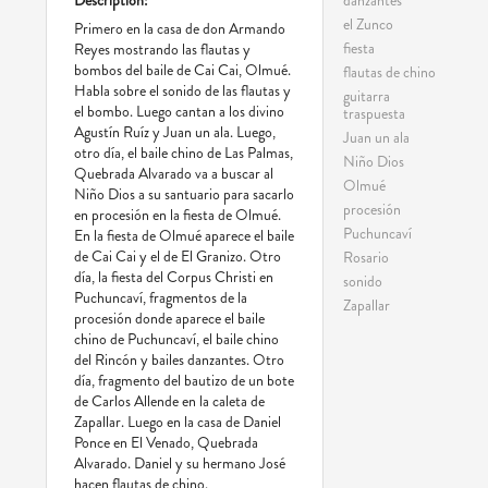
Description:
el Zunco
Primero en la casa de don Armando
fiesta
Reyes mostrando las flautas y
bombos del baile de Cai Cai, Olmué.
flautas de chino
Habla sobre el sonido de las flautas y
guitarra
el bombo. Luego cantan a los divino
traspuesta
Agustín Ruíz y Juan un ala. Luego,
Juan un ala
otro día, el baile chino de Las Palmas,
Niño Dios
Quebrada Alvarado va a buscar al
Olmué
Niño Dios a su santuario para sacarlo
procesión
en procesión en la fiesta de Olmué.
Puchuncaví
En la fiesta de Olmué aparece el baile
de Cai Cai y el de El Granizo. Otro
Rosario
día, la fiesta del Corpus Christi en
sonido
Puchuncaví, fragmentos de la
Zapallar
procesión donde aparece el baile
chino de Puchuncaví, el baile chino
del Rincón y bailes danzantes. Otro
día, fragmento del bautizo de un bote
de Carlos Allende en la caleta de
Zapallar. Luego en la casa de Daniel
Ponce en El Venado, Quebrada
Alvarado. Daniel y su hermano José
hacen flautas de chino.