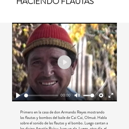
HACIENDO FLAUTAS
Play
00:00
Play
Mute
Settings
Enter
fullscreen
Primero en la casa de don Armando Reyes mostrando
las flautas y bombos del baile de Cai Cai, Olmué. Habla
sobre el sonido de las flautas y el bombo. Luego cantan a
los divino Agustín Ruíz y Juan un ala. Luego, otro día, el