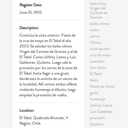
baile chino
Register Date:
Virgen del
June 25, 1905
Carmen de
Granizo
bailes chinos
Description:
canto
Continúa la cinta anterior. Fiesta de
cerros
la cruz de mayo en El Tebal el año
Chinos
2003. Se saludan los bailes chinos
contrapunto
Virgen del Carmen de Granizo y el de
cruz de mayo
El Tebal. Canta Johhny Lizana y Luis
cuartetas
Galdames, Quilama. Luego sale la
don nacho
procesión por los cerros de la zona de
El Tebal, hasta llegar a una gruta
El Tebal
donde esta la animita de un vecino de
fiesta
la localidad. Allí cantan ambos alférez
Fiesta de chinos
rindiendo homenaje al difunto, luego
gruta
empieza la procesión de vuelta.
homenaje
Johnny Lizana
Location:
Luis Galdames
procesión
El Tebal, Quebrada Alvarado, V
Región, Chile.
Quilama