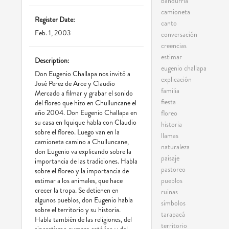
bandurria
camioneta
Register Date:
canto
Feb. 1, 2003
conversación
creencias
estimar
Description:
eugenio challapa
Don Eugenio Challapa nos invitó a
explicación
José Perez de Arce y Claudio
familia
Mercado a filmar y grabar el sonido
fiesta
del floreo que hizo en Chulluncane el
año 2004. Don Eugenio Challapa en
floreo
su casa en Iquique habla con Claudio
historia
sobre el floreo. Luego van en la
llamas
camioneta camino a Chulluncane,
naturaleza
don Eugenio va explicando sobre la
paisaje
importancia de las tradiciones. Habla
pastoreo
sobre el floreo y la importancia de
pueblos
estimar a los animales, que hace
crecer la tropa. Se detienen en
ruinas
algunos pueblos, don Eugenio habla
símbolos
sobre el territorio y su historia.
tarapacá
Habla también de las religiones, del
territorio