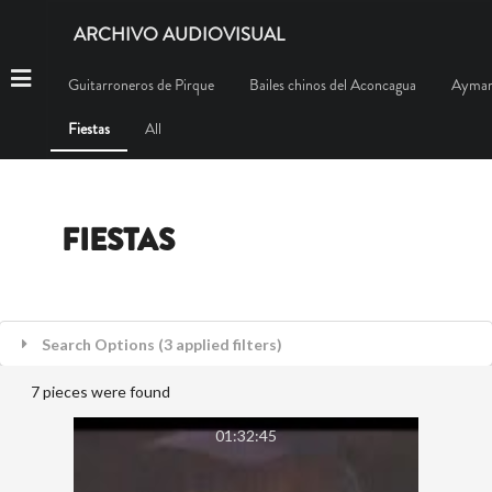
ARCHIVO AUDIOVISUAL
Guitarroneros de Pirque
Bailes chinos del Aconcagua
Aymar
Fiestas
All
FIESTAS
Search Options (3 applied filters)
7 pieces were found
01:32:45