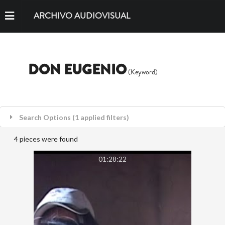
ARCHIVO AUDIOVISUAL
DON EUGENIO
(Keyword)
Search Options (1 applied filters)
4 pieces were found
01:28:22