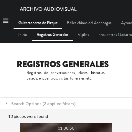
ARCHIVO AUDIOVISUAL
Guitarroneros de Pirque
Bailes chinos del Aconcagua
Aymar
Inicio
Registros Generales
Vigilias
Encuentros Guitarr
REGISTROS GENERALES
Registros de conversaciones, clases, historias,
paseos, encuentros, visitas, funerales, etc.
Search Options (3 applied filters)
13 pieces were found
01:30:50